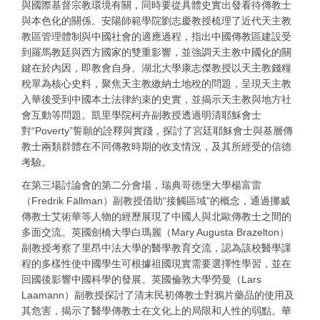
與國際基督宗教環境有關，同時要從具體史實出發看待傳教士
與本色化的關係。安陽師範學院劉志慶教授梳理了近代天主教
教區管理體制與中國社會的適應過程，指出中國傳教區建設受
到羅馬教廷與西方國家的雙重影響，並強調天主教中國化的關
鍵在於內因，即教會自身。湖北大學康志傑教授以天主教錢糧
稅單為核心史料，聚焦天主教繳納土地稅的問題，呈現天主教
入華後受到中國本土法律約束的史實，並揭示天主教與地方社
會互動等問題。凱里學院柯卉副教授透過明清耶穌會士
對“Poverty”誓願的詮釋與實踐，探討了宮廷耶穌會士與基層傳
教士兩類群體在不同傳教時期的收支情況，及其所經受的信德
考驗。
在第三場討論會的第二分會場，瑞典哥德堡大學楊富雷
（Fredrik Fällman）副教授借助“接觸區域”的概念，通過挪威
傳教士艾術華等人物的經歷展現了中國人與北歐傳教士之間的
多面交流。英國劍橋大學白瑪麗（Mary Augusta Brazelton）
副教授考察了里昂中法大學的醫學教育交流，認為該校醫學課
程的多樣性使中國學生可根據祖國現實需要選擇性學習，並在
回國後影響中國科學的發展。英國倫敦大學勞曼（Lars
Laamann）副教授探討了清末民初傳教士對鴉片藥品的使用及
其危害，揭示了醫學傳教士在文化上的局限和人性的弱點。華