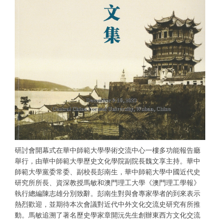
研討會開幕式在華中師範大學學術交流中心一樓多功能報告廳
舉行，由華中師範大學歷史文化學院副院長魏文享主持。華中
師範大學黨委常委、副校長彭南生，華中師範大學中國近代史
研究所所長、資深教授馬敏和澳門理工大學《澳門理工學報》
執行總編陳志雄分別致辭。彭南生對與會專家學者的到來表示
熱烈歡迎，並期待本次會議對近代中外文化交流史研究有所推
動。馬敏追溯了著名歷史學家章開沅先生創辦東西方文化交流