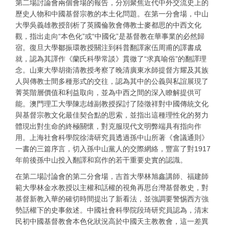
第二場討論會兩個會場的報告，分別聚焦近代中外交流史上的
歷史人物和中國基督宗教的本土化問題。在第一分會場，中山
大學吳義雄教授剖析了英國倫敦會傳教士麥都思的中西文化
觀，指出走向“本色化”或“中國化”是基督教在華事業的必然歸
宿。復旦大學鄒振環教授關注到科普翻譯家伍周甫的譯書成
就，認為其譯作《蘭氏科學常談》貫徹了“求真喻俗”的翻譯理
念。山東大學胡衛清教授考察了晚清廣東水師提督方耀及其族
人與傳教士間多種形式的交往，認為其中的公義與私誼展現了
菁英階層價值和利益取向，並為中西之間的深入瞭解提供可
能。澳門理工大學陳志雄副教授探討了陸徵祥對中國傳統文化
與基督宗教文化最佳契合點的思索，並指出這種理性化的努力
體現出對生命的終極關懷，對克服現代文明弊端具有指向作
用。上海社會科學院徐濤研究員透過孫中山所著《會議通則》
一書的三篇序言，切入孫中山黨人的交際網絡，豐富了對1917
年前後孫中山投入翻譯和寫作的若干重要史實的認識。
在第二場討論會的第二分會場，吉首大學林旭鑫講師、福建師
範大學林金水教授以主權和話權的視角再思台灣基督教史，對
基督新教入華的確切時間提出了新看法，並強調要警惕西方強
勢話權下的史事敘述。中國社會科學院段琦研究員認為，清末
民初中國基督教會本色化狀況高於中國天主教教會，這一差異