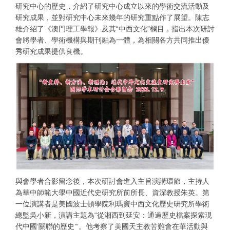
研究中心的歷史，介紹了研究中心成立以來的學術交流活動及
研究成果，並對研究中心未來幾年的研究重點作了展望。陳志
雄介紹了《澳門理工學報》及其“中西文化”欄目，指出本次研討
會將學者、學術機構與期刊融為一體，為相關各方共同推出優
秀研究成果提供良機。
與會學者合影留念後，本次研討會進入主旨演講環節，主持人
為華中師範大學中國近代史研究所前所長、資深教授朱英。第
一位演講者是美國波士頓學院利瑪竇中西文化歷史研究所學術
總監吳小新，演講主題為“從湘西到延安：通過歷史檔案探索現
代中國‘關聯的歷史’”。他考察了美國天主教苦難會在華活動與