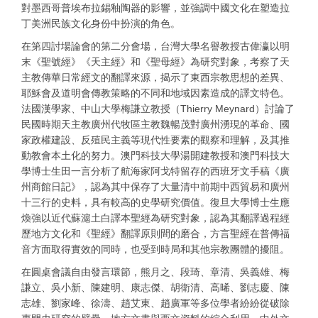
對墨西哥普埃布拉錫釉陶器的影響，並強調中國文化在塑造拉
丁美洲民族文化身份中扮演的角色。
在第四討場論會的第二分會場，台灣大學名譽教授古偉瀛以明
末《聖號經》《天主經》和《聖母經》為研究對象，考察了天
主教傳華日常經文的翻譯來源，揭示了東西宗教思想的差異、
耶穌會及道明會傳教策略的不同和地域因素造成的譯文特色。
法國漢學家、中山大學梅謙立教授（Thierry Meynard）討論了
民國時期天主教廣州代牧區主教魏暢茂對廣州湧現的革命、國
家政權建設、反殖民主義等現代性要素的觀察和理解，及其推
動教會本土化的努力。澳門科技大學湯開建教授和澳門科技大
學博士生田一言分析了航海家阿戈特留存的西班牙文手稿《廣
州商館日記》，認為其中保存了大量清中前期中西貿易和廣州
十三行的史料，具有較高的史學研究價值。復旦大學博士生應
煥強以近代蘇滬土白譯本聖經為研究對象，認為其翻譯過程經
歷地方文化和《聖經》翻譯原則間的磨合，方言聖經在普傳福
音方面取得實效的同時，也受到時局和其他宗教團體的擾阻。
在圓桌會議自由發言環節，熊月之、段琦、章清、吳義雄、梅
謙立、吳小新、陳建明、康志傑、胡衛清、高晞、劉志慶、陳
志雄、劉家峰、徐濤、趙艾東、趙廣軍等多位學者紛紛從破除