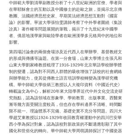
中師範大學劉清華副教授分析了十八世紀歐洲的官僚、學者與
在華耶穌會士的互動以及中國修士的赴歐之旅，並揭示北京傳
教團、法國經濟思想史家、早期英法經濟思想互動對《國富
論》的影響。寧波大學張怡雯講師考察了中外學者圍繞《集說
詮真》著作權等問題展開的筆戰，揭示了十九世紀末中國學
者、僑居地漢學家與歐陸學者在歐洲漢學多元格局中的地位和
影響。
第四場討論會的兩個會場涉及近代西人在華辦學、基督教經文
的形成與傳播等論題。在第一分會場，山東大學博士生張凡和
山東大學劉家峰教授梳理了1916-1929年北京華語學校辦學體
制的變遷，認為對不同西人群體的吸收增強了該校的社會網絡
與辦學能力，使其從傳教士語言培訓學校轉變為漢學研究機
構。華中師範大學徐炳三教授以人大複印資料《中國近代史》
轉載論文為中心，解析20年來大陸學界近代中外文化交流史研
究熱點，認為該領域在形象學、學術教育、出版事業、西醫東
漸等幾方面受關注度較高，但也存在學科邊界不清晰、時間斷
限不統一、理論體系不完備、基礎史實不充分等問題。四川大
學趙艾東教授以1924-1929年收回教育權運動中的四川巴安華
西小學為探討對象，認為該校對新政策的不斷適應彰顯了其中
國化和世俗化的轉向。華中師範大學周萌講師探討了中國瓷器