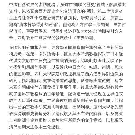
中國社會發展的密切關聯，強調在“關聯的歷史”視域下解讀檔案
資料，以拓寬東西方歷史文化交流研究的視野。第二位演講者
是上海社會科學院歷史研究所前所長、研究員熊月之，演講主
題為“清末哲學譯介熱述論”。他認為西方哲學一般知識、主要哲
學流派、重要哲學家、哲學史敘述框架大都在該時期被引介入
華，並對後來中國哲學的發展產生了重要影響。
在隨後的分組報告中，與會學者圍繞多個主題分享了最新的學
術思考。在第一場討論會中，復旦大學章清教授探討了日本近
代漢文文獻在中日交流中扮演的角色，認為此類著述反映了日
本學術和思想的變遷，以及近代中日文化、知識、術語、觀念
的相互影響。四川大學陳建明教授梳理了西方漢學界對道教的
研究，指出相關研究在傳播道教思想、影響歐洲道教觀、建立
東西文明紐帶等方面發揮了重要作用。復旦大學徐以驊教授考
察了世界宗教格局的百年變遷，認為這一變局體現在世界性宗
教的人口重心轉移、世界宗教版圖重新劃分等多個方面，並指
出中國的宗教學研究應與時俱進、因勢利導。廈門大學張先清
教授從族群史視角分析了清代旗人與天主教的關係，以及傳教
士向歐洲社會宣揚旗人奉教故事所隱含的文化意義，以此揭示
清代前期天主教本土化過程。